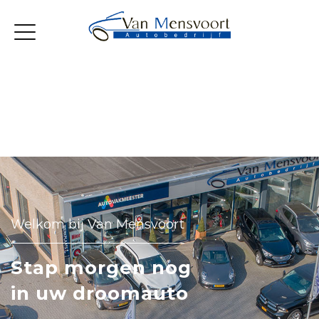
Home
Aanbod
Werkplaats
Diensten
Over ons
Verkocht
Contact
Welkom bij Van Mensvoort
Stap morgen nog
in uw droomauto