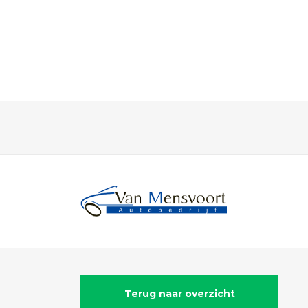
Home
Aanbod
Werkplaats
Diensten
Over ons
Verkocht
Contact
Terug naar overzicht