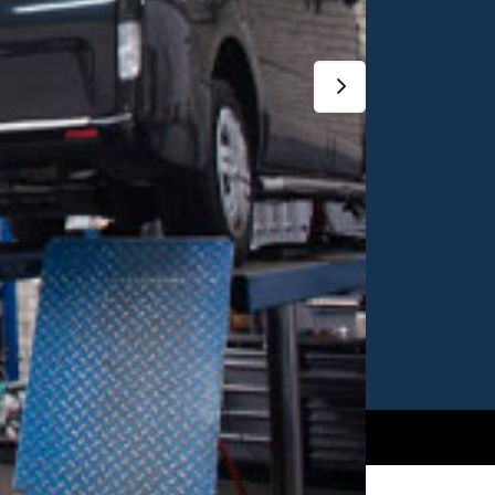
terdag:
09.30u tot 16.30u
erkplaats
andag-Vrijdag:
08.30u tot 17.30u
terdag:
gesloten
Algemene voorwaarden