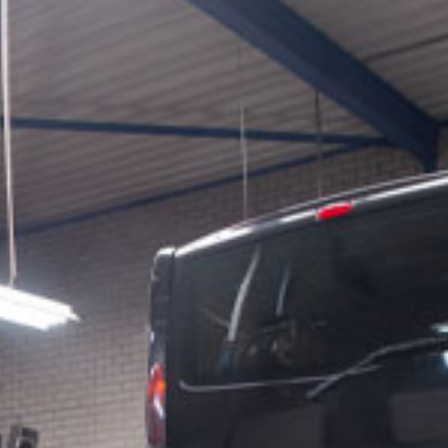
Contact
S
ertuigen of
Ma
Valkenswaardseweg 32