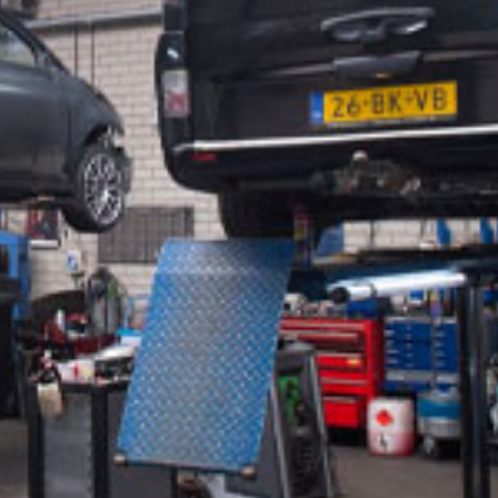
Za
5595 CB Leende
Tel: 040-2062683
W
E-mail : info@autobedrijf-
vanmensvoort.nl
Ma
Za