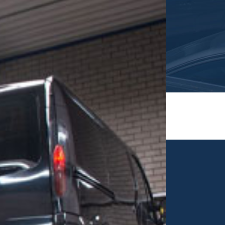
howroom
andag-Vrijdag:
08.30u tot 18.00u