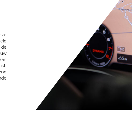
eze
eld
 de
 uw
aan
st.
end
nde